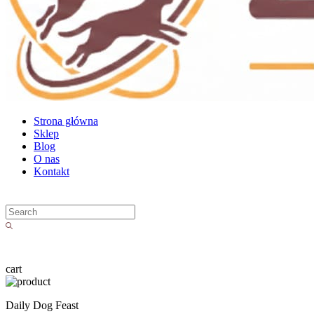
Strona główna
Sklep
Blog
O nas
Kontakt
cart
Daily Dog Feast