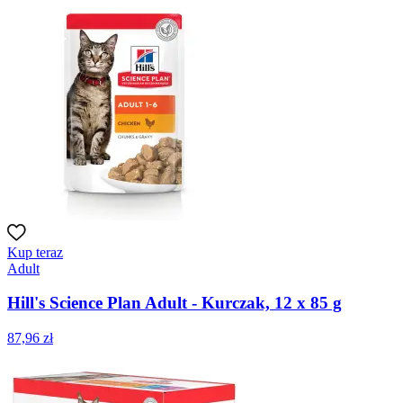
Kup teraz
Adult
Hill's Science Plan Adult - Kurczak, 12 x 85 g
87,96 zł