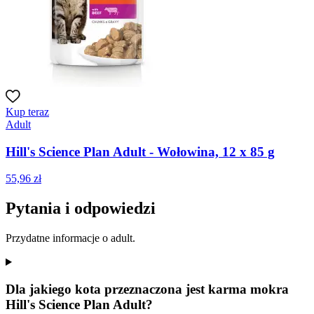
Kup teraz
Adult
Hill's Science Plan Adult - Wołowina, 12 x 85 g
55,96 zł
Pytania i odpowiedzi
Przydatne informacje o adult.
Dla jakiego kota przeznaczona jest karma mokra
Hill's Science Plan Adult?