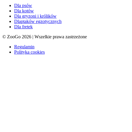
Dla psów
Dla kotów
Dla gryzoni i królików
Dlaptaków egzotycznych
Dla fretek
© ZooGo 2026 | Wszelkie prawa zastrzeżone
Regulamin
Polityka cookies