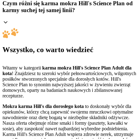
Czym różni się karma mokra Hill's Science Plan od
karmy suchej tej samej linii?
Wszystko, co warto wiedzieć
Witamy w kategorii
karma mokra Hill's Science Plan Adult dla
kota
! Znajdziesz tu szeroki wybór pełnowartościowych, wilgotnych
posiłków stworzonych specjalnie dla dorosłych kotów. Hill's
Science Plan to synonim najwyższej jakości w żywieniu zwierząt
domowych, oparty na badaniach naukowych i zbilansowanej
recepturze.
Mokra karma Hill's dla dorosłego kota
to doskonały wybór dla
opiekunów, którzy chcą zapewnić swojemu mruczkowi optymalne
nawodnienie oraz dietę bogatą w niezbędne składniki odżywcze.
Nasza oferta obejmuje różne smaki i formy (pasztety, kawałki w
sosie), aby zaspokoić nawet najbardziej wybredne podniebienia.
Karma Hill's Science Plan Adult wspiera zdrowie nerek, utrzymuje