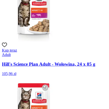
Kup teraz
Adult
Hill's Science Plan Adult - Wołowina, 24 x 85 g
105,96 zł