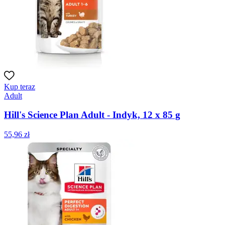
Kup teraz
Adult
Hill's Science Plan Adult - Indyk, 12 x 85 g
55,96 zł