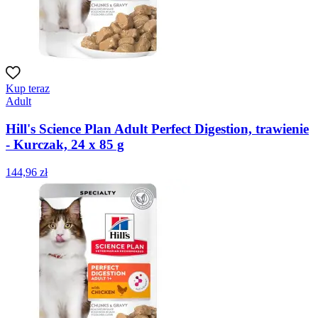
Kup teraz
Adult
Hill's Science Plan Adult Perfect Digestion, trawienie
- Kurczak, 24 x 85 g
144,96 zł