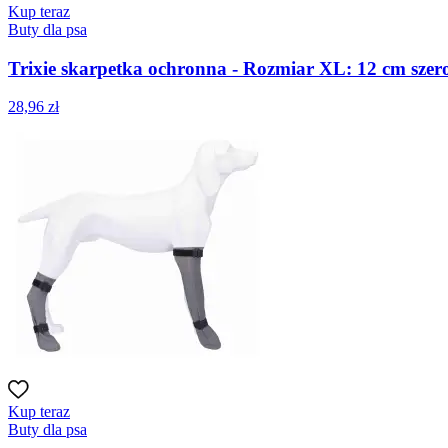
Kup teraz
Buty dla psa
Trixie skarpetka ochronna - Rozmiar XL: 12 cm szero
28,96 zł
Kup teraz
Buty dla psa