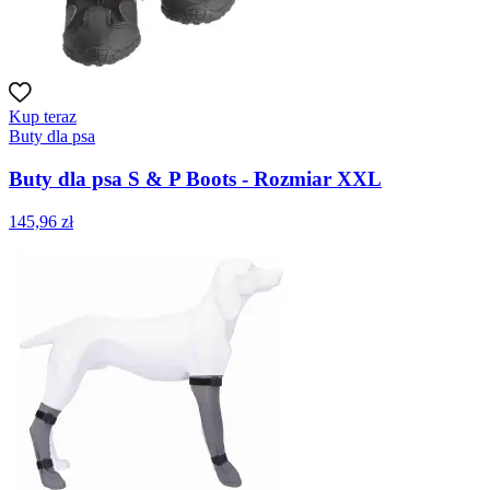
Kup teraz
Buty dla psa
Buty dla psa S & P Boots - Rozmiar XXL
145,96 zł