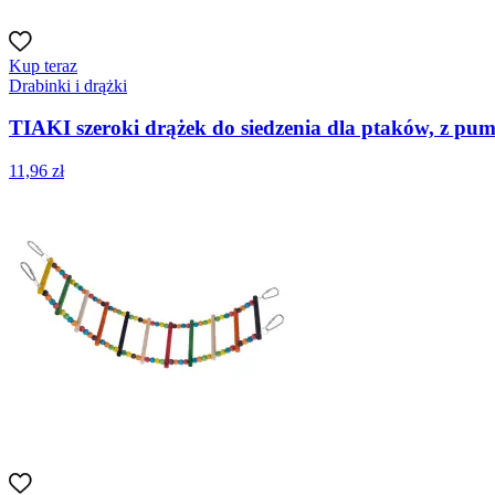
Kup teraz
Drabinki i drążki
TIAKI szeroki drążek do siedzenia dla ptaków, z pumek
11,96 zł