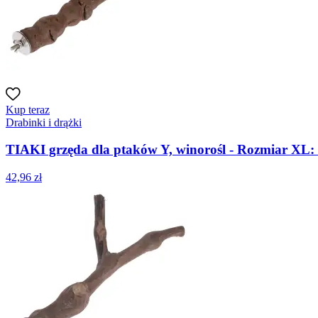
Kup teraz
Drabinki i drążki
TIAKI grzęda dla ptaków Y, winorośl - Rozmiar XL: o
42,96 zł