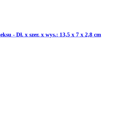
su - Dł. x szer. x wys.: 13,5 x 7 x 2,8 cm