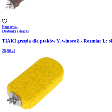
Kup teraz
Drabinki i drążki
TIAKI grzęda dla ptaków Y, winorośl - Rozmiar L: ok
28,96 zł