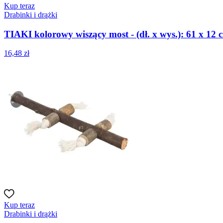
Kup teraz
Drabinki i drążki
TIAKI kolorowy wiszący most - (dł. x wys.): 61 x 12 
16,48 zł
Kup teraz
Drabinki i drążki