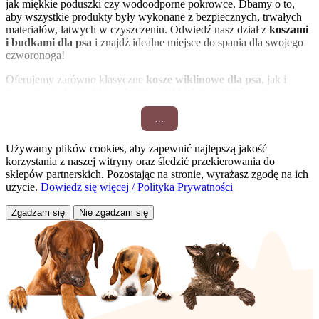
jak miękkie poduszki czy wodoodporne pokrowce. Dbamy o to,
aby wszystkie produkty były wykonane z bezpiecznych, trwałych
materiałów, łatwych w czyszczeniu. Odwiedź nasz dział z
koszami
i budkami dla psa
i znajdź idealne miejsce do spania dla swojego
czworonoga!
Oferujemy zarówno klasyczne
kosze wiklinowe dla psa
, jak i
nowoczesne legowiska w formie miękkich narożników czy
poduszek. Dla alergików doskonałym wyborem będą modele z
materiałów hipoalergicznych.
Budki ogrodowe dla psa
są stabilne,
...
często ocieplane i podniesione nad ziemią, co chroni przed wilgocią.
Pamiętaj, że odpowiedni wypoczynek to podstawa zdrowia i
Używamy plików cookies, aby zapewnić najlepszą jakość
dobrego samopoczucia Twojego psa. Przeglądając naszą kategorię
korzystania z naszej witryny oraz śledzić przekierowania do
Psy/Posłania i akcesoria/Kosze i budki dla psa
, z łatwością
sklepów partnerskich. Pozostając na stronie, wyrażasz zgodę na ich
dopasujesz produkt do rasy, wieku i temperamentu zwierzęcia.
użycie.
Dowiedz się więcej / Polityka Prywatności
Zapewnij swojemu psu jego własny kąt!
Zgadzam się
Nie zgadzam się