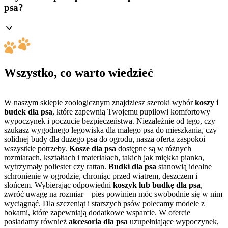
psa?
Wszystko, co warto wiedzieć
W naszym sklepie zoologicznym znajdziesz szeroki wybór
koszy i
budek dla psa
, które zapewnią Twojemu pupilowi komfortowy
wypoczynek i poczucie bezpieczeństwa. Niezależnie od tego, czy
szukasz wygodnego legowiska dla małego psa do mieszkania, czy
solidnej budy dla dużego psa do ogrodu, nasza oferta zaspokoi
wszystkie potrzeby.
Kosze dla psa
dostępne są w różnych
rozmiarach, kształtach i materiałach, takich jak miękka pianka,
wytrzymały poliester czy rattan.
Budki dla psa
stanowią idealne
schronienie w ogrodzie, chroniąc przed wiatrem, deszczem i
słońcem. Wybierając odpowiedni
koszyk lub budkę dla psa
,
zwróć uwagę na rozmiar – pies powinien móc swobodnie się w nim
wyciągnąć. Dla szczeniąt i starszych psów polecamy modele z
bokami, które zapewniają dodatkowe wsparcie. W ofercie
posiadamy również
akcesoria dla psa
uzupełniające wypoczynek,