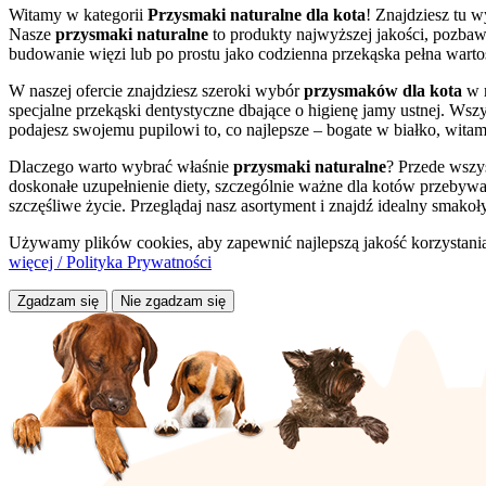
Witamy w kategorii
Przysmaki naturalne dla kota
! Znajdziesz tu 
Nasze
przysmaki naturalne
to produkty najwyższej jakości, pozba
budowanie więzi lub po prostu jako codzienna przekąska pełna wart
W naszej ofercie znajdziesz szeroki wybór
przysmaków dla kota
w r
specjalne przekąski dentystyczne dbające o higienę jamy ustnej. Wsz
podajesz swojemu pupilowi to, co najlepsze – bogate w białko, witami
Dlaczego warto wybrać właśnie
przysmaki naturalne
? Przede wszy
doskonałe uzupełnienie diety, szczególnie ważne dla kotów przebyw
szczęśliwe życie. Przeglądaj nasz asortyment i znajdź idealny smakoł
Używamy plików cookies, aby zapewnić najlepszą jakość korzystania z
więcej / Polityka Prywatności
Zgadzam się
Nie zgadzam się