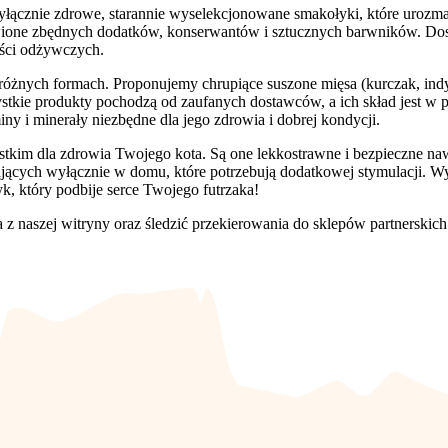
wyłącznie zdrowe, starannie wyselekcjonowane smakołyki, które urozmai
wione zbędnych dodatków, konserwantów i sztucznych barwników. Dosk
ości odżywczych.
óżnych formach. Proponujemy chrupiące suszone mięsa (kurczak, indyk,
ystkie produkty pochodzą od zaufanych dostawców, a ich skład jest w p
ny i minerały niezbędne dla jego zdrowia i dobrej kondycji.
stkim dla zdrowia Twojego kota. Są one lekkostrawne i bezpieczne 
ających wyłącznie w domu, które potrzebują dodatkowej stymulacji. W
yk, który podbije serce Twojego futrzaka!
 naszej witryny oraz śledzić przekierowania do sklepów partnerskich.