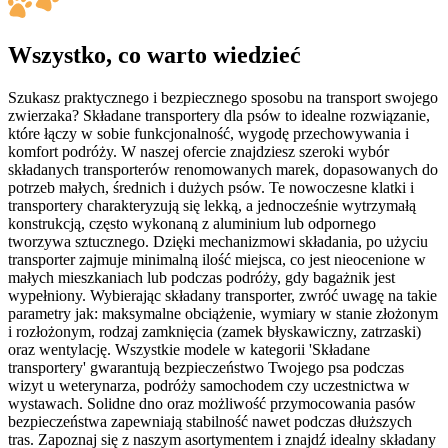
Wszystko, co warto wiedzieć
Szukasz praktycznego i bezpiecznego sposobu na transport swojego
zwierzaka? Składane transportery dla psów to idealne rozwiązanie,
które łączy w sobie funkcjonalność, wygodę przechowywania i
komfort podróży. W naszej ofercie znajdziesz szeroki wybór
składanych transporterów renomowanych marek, dopasowanych do
potrzeb małych, średnich i dużych psów. Te nowoczesne klatki i
transportery charakteryzują się lekką, a jednocześnie wytrzymałą
konstrukcją, często wykonaną z aluminium lub odpornego
tworzywa sztucznego. Dzięki mechanizmowi składania, po użyciu
transporter zajmuje minimalną ilość miejsca, co jest nieocenione w
małych mieszkaniach lub podczas podróży, gdy bagażnik jest
wypełniony. Wybierając składany transporter, zwróć uwagę na takie
parametry jak: maksymalne obciążenie, wymiary w stanie złożonym
i rozłożonym, rodzaj zamknięcia (zamek błyskawiczny, zatrzaski)
oraz wentylację. Wszystkie modele w kategorii 'Składane
transportery' gwarantują bezpieczeństwo Twojego psa podczas
wizyt u weterynarza, podróży samochodem czy uczestnictwa w
wystawach. Solidne dno oraz możliwość przymocowania pasów
bezpieczeństwa zapewniają stabilność nawet podczas dłuższych
tras. Zapoznaj się z naszym asortymentem i znajdź idealny składany